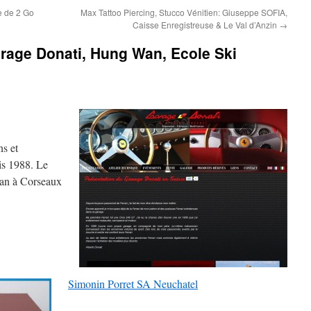
e de 2 Go
Max Tattoo Piercing, Stucco Vénitien: Giuseppe SOFIA,
Caisse Enregistreuse & Le Val d’Anzin
→
rage Donati, Hung Wan, Ecole Ski
ns et
is 1988. Le
man à Corseaux
Simonin Porret SA Neuchatel