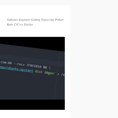
Software Engineer Golang Typescript Python
Ruby C/C++ Docker