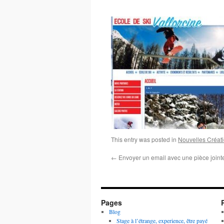
This entry was posted in
Nouvelles Créat
←
Envoyer un email avec une pièce joint
Pages
Blog
Stage à l’étrange, experience, être payé